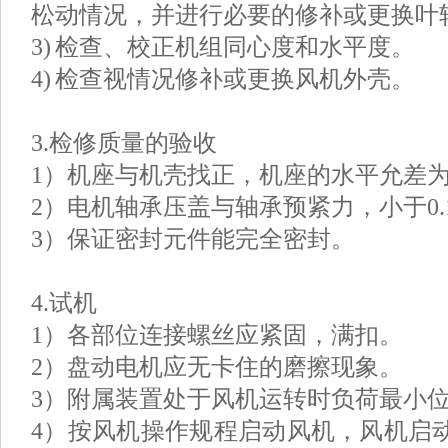
松动情况，并进行必要的修补或更换叶
3) 检查、校正机组同心度和水平度。
4) 检查视情况修补或更换风机外壳。
3.检修质量的验收
1）机座与机壳找正，机座的水平允差为0
2）电机轴承压盖与轴承预紧力，小于0.
3）保证密封元件能完全密封。
4.试机
1）各部位连接螺丝应紧固，满扣。
2）盘动电机应无卡住的磨擦现象。
3）附属装置处于风机运转时负荷最小
4）按风机操作规程启动风机，风机启