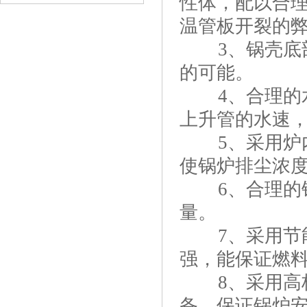
性体，配以合
温管板开裂的
3、锅壳底部
的可能。
4、合理的水
上升管的水速
5、采用炉内
使锅炉排尘浓
6、合理的锅
量。
7、采用节能
强，能保证燃
8、采用高标
备，保证锅炉