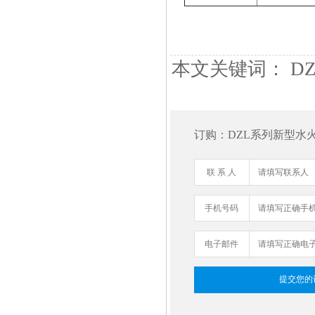
本文关键词： D
订购：DZL系列新型水
联 系 人
手机号码
电子邮件